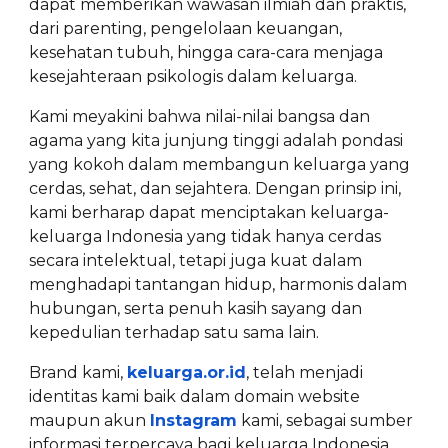
dapat memberikan wawasan ilmiah dan praktis,
dari parenting, pengelolaan keuangan,
kesehatan tubuh, hingga cara-cara menjaga
kesejahteraan psikologis dalam keluarga.
Kami meyakini bahwa nilai-nilai bangsa dan
agama yang kita junjung tinggi adalah pondasi
yang kokoh dalam membangun keluarga yang
cerdas, sehat, dan sejahtera. Dengan prinsip ini,
kami berharap dapat menciptakan keluarga-
keluarga Indonesia yang tidak hanya cerdas
secara intelektual, tetapi juga kuat dalam
menghadapi tantangan hidup, harmonis dalam
hubungan, serta penuh kasih sayang dan
kepedulian terhadap satu sama lain.
Brand kami,
keluarga.or.id
, telah menjadi
identitas kami baik dalam domain website
maupun akun
Instagram
kami, sebagai sumber
informasi terpercaya bagi keluarga Indonesia.