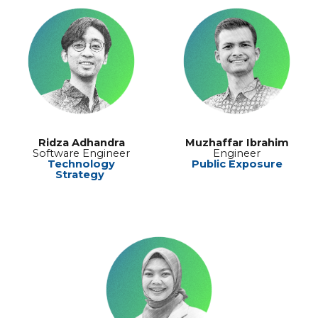
Ridza Adhandra
Muzhaffar Ibrahim
Software Engineer
Engineer
Technology
Public Exposure
Strategy